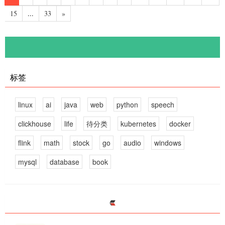
15
...
33
»
标签
linux
ai
java
web
python
speech
clickhouse
life
待分类
kubernetes
docker
flink
math
stock
go
audio
windows
mysql
database
book